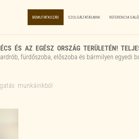
BEMUTATKOZÁS
SZOLGÁLTATÁSAINK
REFERENCIA GALÉ
ÉCS ÉS AZ EGÉSZ ORSZÁG TERÜLETÉN! TELJE
ardrób, fürdőszoba, előszoba és bármilyen egyedi bú
ogatás munkáinkból