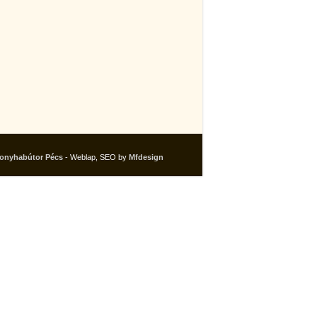
onyhabútor Pécs
- Weblap, SEO by
Mfdesign