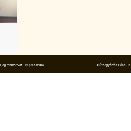
jog fenntartva! -
Impresszum
Bútorgyártás Pécs
-
K