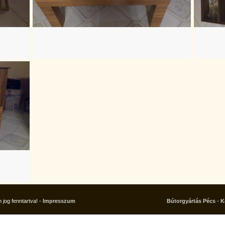
jog fenntartva! -
Impresszum
Bútorgyártás Pécs
-
K