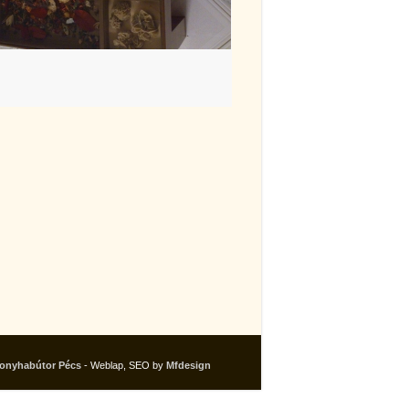
onyhabútor Pécs
- Weblap, SEO by
Mfdesign