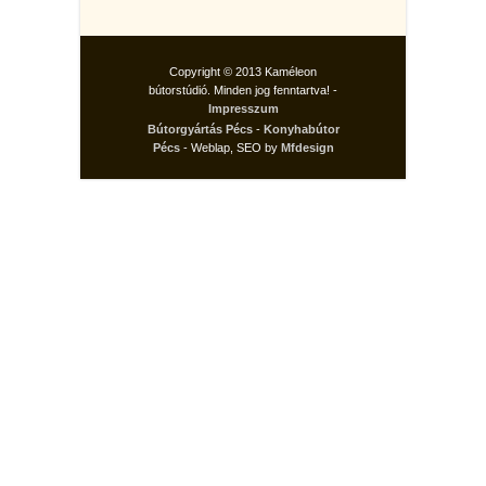
Copyright © 2013 Kaméleon
bútorstúdió. Minden jog fenntartva! -
Impresszum
Bútorgyártás Pécs
-
Konyhabútor
Pécs
- Weblap, SEO by
Mfdesign