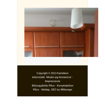
Copyright © 2013 Kaméleon
bútorstúdió. Minden jog fenntartva! -
Impresszum
Bútorgyártás Pécs
-
Konyhabútor
Pécs
- Weblap, SEO by
Mfdesign