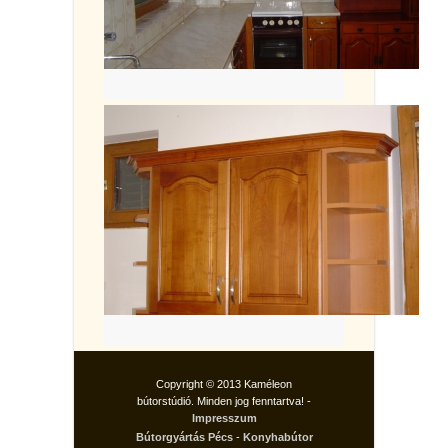
Copyright © 2013 Kaméleon
bútorstúdió. Minden jog fenntartva! -
Impresszum
Bútorgyártás Pécs
-
Konyhabútor