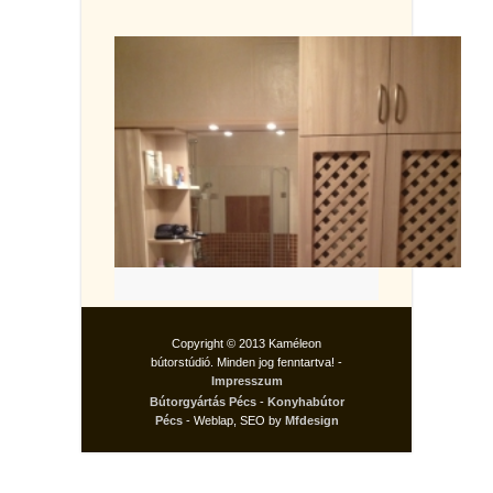
Copyright © 2013 Kaméleon
bútorstúdió. Minden jog fenntartva! -
Impresszum
Bútorgyártás Pécs
-
Konyhabútor
Pécs
- Weblap, SEO by
Mfdesign